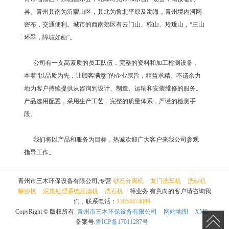
县。青州其南为沂蒙山区，其北为鲁北平原及渤海，青州境内河网
密布，交通便利。城市的西南郊区有云门山、驼山、玲珑山，“三山
环翠，障城如画”。
公司有一支高素质的员工队伍，完整的资料和加工检测设备，
本着“以品质为先，让顾客满意”的企业宗旨，精益求精、不遗余力
地为客户持续提供从咨询到设计、制造、运输和安装维修的服务。
产品选用配置，采用生产工艺，完整的质量体系，严谨的检测手
段。
我们将以产品和服务为目标，热诚欢迎广大客户来我公司参观
指导工作。
青州市三木环保设备有限公司,专营
砂石分离机
龙门洗车机
洗砂机
筛沙机
泥浆处理系统压滤机
洗石机
等业务,有意向的客户请咨询我
们，联系电话：
13854474099
CopyRight © 版权所有:
青州市三木环保设备有限公司
网站地图
XML
备案号:
鲁ICP备17011287号