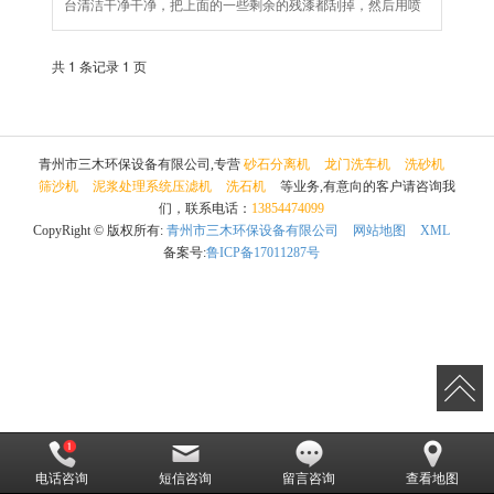
台清洁干净干净，把上面的一些剩余的残漆都刮掉，然后用喷
漆的机器喷漆就行，操作过程中要先把洗轮机所有的喷头堵
住，防止漆面进入洗轮机的喷头里面，影响清洗效果。我们在
共 1 条记录 1 页
使用中也要多注意保养，尽量减少洗车台掉漆现象。
青州市三木环保设备有限公司,专营
砂石分离机
龙门洗车机
洗砂机
筛沙机
泥浆处理系统压滤机
洗石机
等业务,有意向的客户请咨询我
们，联系电话：
13854474099
CopyRight © 版权所有:
青州市三木环保设备有限公司
网站地图
XML
备案号:
鲁ICP备17011287号
电话咨询
短信咨询
留言咨询
查看地图