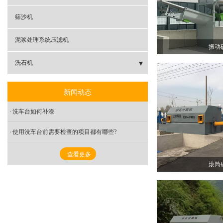
- 锥形砂石分离机
筛沙机
泥浆处理系统压滤机
振动
洗石机
- 滚筒洗石机
新闻动态
- 螺旋洗石机
洗车台如何补漆
- 振动洗石机
使用洗车台前需要检查的项目都有哪些?
查看更多
滚筒