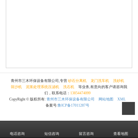
青州市三木环保设备有限公司,专营
砂石分离机
龙门洗车机
洗砂机
筛沙机
泥浆处理系统压滤机
洗石机
等业务,有意向的客户请咨询我
们，联系电话：
13854474099
CopyRight © 版权所有:
青州市三木环保设备有限公司
网站地图
XML
备案号:
鲁ICP备17011287号
电话咨询
短信咨询
留言咨询
查看地图