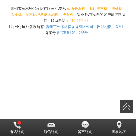
青州市三木环保设备有限公司,专营
砂石分离机
龙门洗车机
洗砂机
筛沙机
泥浆处理系统压滤机
洗石机
等业务,有意向的客户请咨询我
们，联系电话：
13854474099
CopyRight © 版权所有:
青州市三木环保设备有限公司
网站地图
XML
备案号:
鲁ICP备17011287号
电话咨询
短信咨询
留言咨询
查看地图