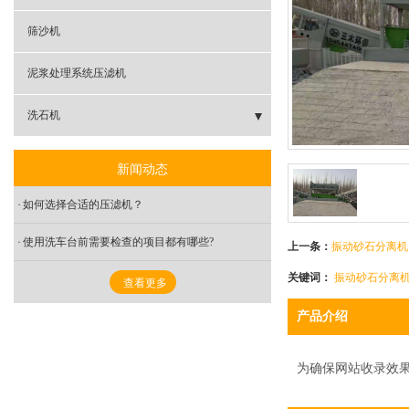
- 锥形砂石分离机
筛沙机
泥浆处理系统压滤机
洗石机
- 滚筒洗石机
新闻动态
- 螺旋洗石机
如何选择合适的压滤机？
- 振动洗石机
使用洗车台前需要检查的项目都有哪些?
上一条：
振动砂石分离机
关键词：
振动砂石分离
查看更多
产品介绍
为确保网站收录效果