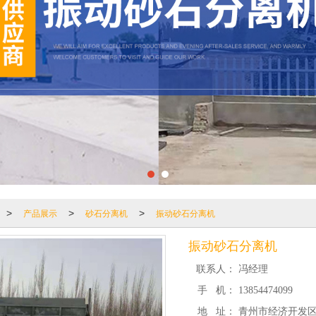
产品展示
砂石分离机
振动砂石分离机
>
>
>
振动砂石分离机
联系人：
冯经理
手 机：
13854474099
地 址：
青州市经济开发